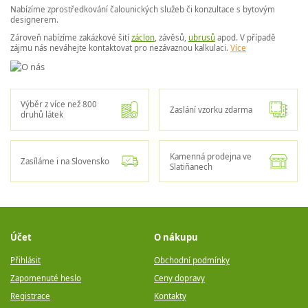
Nabízíme zprostředkování čalounických služeb či konzultace s bytovým
designerem.
Zároveň nabízíme zakázkové šití
záclon
, závěsů,
ubrusů
apod. V případě
zájmu nás neváhejte kontaktovat pro nezávaznou kalkulaci.
Více
Výběr z více než 800
Zaslání vzorku zdarma
druhů látek
Kamenná prodejna ve
Zasíláme i na Slovensko
Slatiňanech
Účet
O nákupu
Přihlásit
Obchodní podmínky
Zapomenuté heslo
Ceny dopravy
Registrace
Kontakty