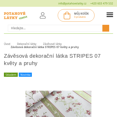
info@potahovelatky.cz
+420 603 479 532
MŮJ KOŠÍK
0 produktů
Hledat
Úvod
Dekorační látky
Závěsové látky
Závěsová dekorační látka STRIPES 07 květy a pruhy
Závěsová dekorační látka STRIPES 07
květy a pruhy
Skladem
Novinka