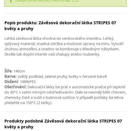
Zadejte počet běžných metrů (např. 2,5).
Popis produktu: Závěsová dekorační látka STRIPES 07
květy a pruhy
Lehká závěsová látka vhodná do venkovského interiéru. Lehký,
splývavý materiál, snadná údržba a možnost úpravy na míru. Vytváří
útulnou atmosféru a snadno se kombinuje s dřevěným nábytkem.
Skvěle tak doplní interiér vaši chalupy anebo roubenky.
Šíře
: 140cm
Barva:
světlý podklad, zelené pruhy, květy v červené barvě
Složení:
100%PES
Ošetřování:
Dekorační látky lze prát v automatické pračce při teplotě
do 30°C s velmi mírným odstřeďováním. Dále se nesmějí bělit chlorem,
chemicky čistit a sušit v bubnové sušičce. V případě potřeby lze lehce
přežehlit na 150°C (2 tečky).
Produkty podobné Závěsová dekorační látka STRIPES 07
květy a pruhy