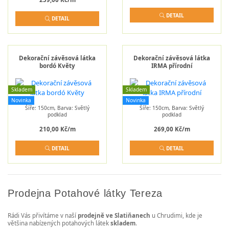
DETAIL
DETAIL
Dekorační závěsová látka
Dekorační závěsová látka
bordó Květy
IRMA přírodní
Skladem
Skladem
Novinka
Novinka
Šíře: 150cm, Barva: Světlý
Šíře: 150cm, Barva: Světlý
podklad
podklad
210,00 Kč/m
269,00 Kč/m
DETAIL
DETAIL
Prodejna Potahové látky Tereza
Rádi Vás přivítáme v naší
prodejně ve Slatiňanech
u Chrudimi, kde je
většina nabízených potahových látek
skladem
.