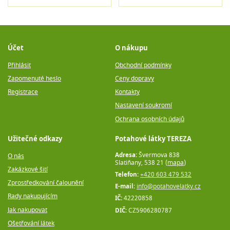
Účet
O nákupu
Přihlásit
Obchodní podmínky
Zapomenuté heslo
Ceny dopravy
Registrace
Kontakty
Nastavení soukromí
Ochrana osobních údajů
Užitečné odkazy
Potahové látky TEREZA
Adresa:
Švermova 838
O nás
Slatiňany, 538 21 (
mapa
)
Zakázkové šití
Telefon:
+420 603 479 532
Zprostředkování čalounění
E-mail:
info@potahovelatky.cz
Rady nakupujícím
IČ:
42220858
Jak nakupovat
DIČ:
CZ5906280787
Ošetřování látek