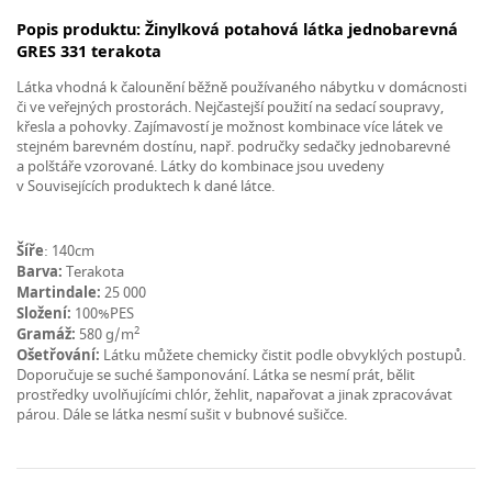
Popis produktu: Žinylková potahová látka jednobarevná
GRES 331 terakota
Látka vhodná k čalounění běžně používaného nábytku v domácnosti
či ve veřejných prostorách. Nejčastejší použití na sedací soupravy,
křesla a pohovky. Zajímavostí je možnost kombinace více látek ve
stejném barevném dostínu, např. područky sedačky jednobarevné
a polštáře vzorované. Látky do kombinace jsou uvedeny
v Souvisejících produktech k dané látce.
Šíře
: 140cm
Barva:
Terakota
Martindale:
25 000
Složení:
100%PES
2
Gramáž:
580 g/m
Ošetřování:
Látku můžete chemicky čistit podle obvyklých postupů.
Doporučuje se suché šamponování. Látka se nesmí prát, bělit
prostředky uvolňujícími chlór, žehlit, napařovat a jinak zpracovávat
párou. Dále se látka nesmí sušit v bubnové sušičce.