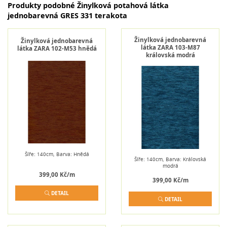
Produkty podobné Žinylková potahová látka
jednobarevná GRES 331 terakota
Žinylková jednobarevná
Žinylková jednobarevná
látka ZARA 103-M87
látka ZARA 102-M53 hnědá
královská modrá
Šíře: 140cm, Barva: Hnědá
Šíře: 140cm, Barva: Královská
modrá
399,00 Kč/m
399,00 Kč/m
DETAIL
DETAIL