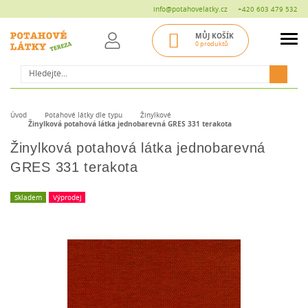
info@potahovelatky.cz
+420 603 479 532
MŮJ KOŠÍK
0 produktů
Hledat
Úvod
Potahové látky dle typu
Žinylkové
Žinylková potahová látka jednobarevná GRES 331 terakota
Žinylková potahová látka jednobarevná
GRES 331 terakota
Skladem
Výprodej