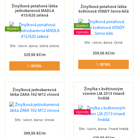
Žinylková potahová látka
Žinylková potahová látka
jednobarevná MADLA
květinová VENDY černo-bílá
415/620 zelená
Skladem
Skladem
Výprodej
Šíře: 140cm, Barva: Černá
Šíře: 140cm, Barva: Světle zelená
359,00 Kč/m
329,00 Kč/m
DETAIL
DETAIL
Žinylka s květinovým
Žinylková jednobarevná
vzorem LIA 2513 tmavě
látka ZARA 102-M12 vínová
hnědá
Výprodej
Šíře: 140cm, Barva: Vínová
Šíře: 140cm, Barva: Tmavě hnědá
399,00 Kč/m
420,00 Kč/m