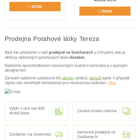
DETAIL
DETAIL
Prodejna Potahové látky Tereza
Rádi Vás přivítáme v naší
prodejně ve Slatiňanech
u Chrudimi, kde je
většina nabízených potahových látek
skladem
.
Nabízíme zprostředkování čalounických služeb či konzultace s bytovým
designerem.
Zároveň nabízíme zakázkové šití
záclon
, závěsů,
ubrusů
apod. V případě
zájmu nás neváhejte kontaktovat pro nezávaznou kalkulaci.
Více
Výběr z více než 800
Zaslání vzorku zdarma
druhů látek
Kamenná prodejna ve
Zasíláme i na Slovensko
Slatiňanech