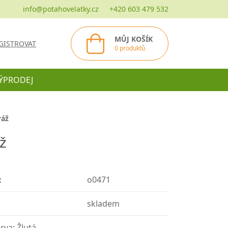
info@potahovelatky.cz
+420 603 479 532
MŮJ KOŠÍK
GISTROVAT
0 produktů
ÝPRODEJ
ráž
ž
:
o0471
skladem
rva: Žlutá