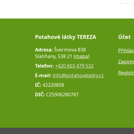
Potahové látky TEREZA
Účet
Adresa:
Švermova 838
Přihlás
Slatiňany, 538 21 (
mapa
)
Zapome
Telefon:
+420 603 479 532
Regist
E-mail:
info@potahovelatky.cz
IČ:
42220858
DIČ:
CZ5906280787