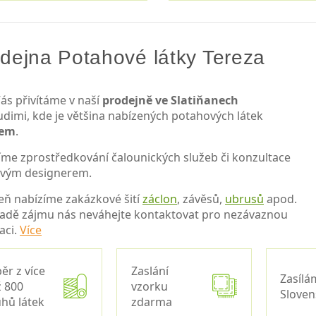
dejna Potahové látky Tereza
ás přivítáme v naší
prodejně ve Slatiňanech
udimi, kde je většina nabízených potahových látek
dem
.
íme zprostředkování čalounických služeb či konzultace
ovým designerem.
eň nabízíme zakázkové šití
záclon
, závěsů,
ubrusů
apod.
padě zájmu nás neváhejte kontaktovat pro nezávaznou
aci.
Více
ěr z více
Zaslání
Zasílá
 800
vzorku
Slove
hů látek
zdarma