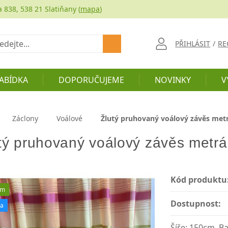
a 838, 538 21 Slatiňany (
mapa
)
at
PŘIHLÁSIT
/
RE
ABÍDKA
DOPORUČUJEME
NOVINKY
V
Záclony
Voálové
Žlutý pruhovaný voálový závěs met
tý pruhovaný voálový závěs metrá
Kód produktu
em
Dostupnost:
ka
Šíře: 150cm, Ba