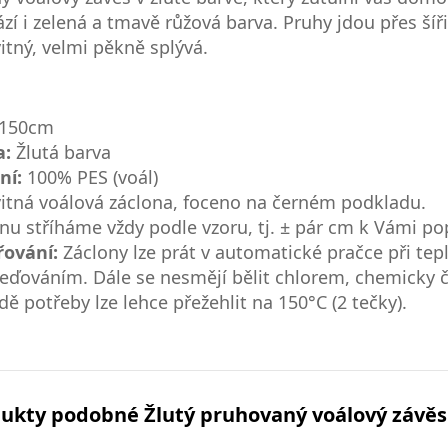
zí i zelená a tmavě růžová barva. Pruhy jdou přes šíři
itný, velmi pěkně splývá.
150cm
a:
Žlutá barva
ní:
100% PES (voál)
itná voálová záclona, foceno na černém podkladu.
nu stříháme vždy podle vzoru, tj. ± pár cm k Vámi 
řování:
Záclony lze prát v automatické pračce při te
eďováním. Dále se nesmějí bělit chlorem, chemicky či
dě potřeby lze lehce přežehlit na 150°C (2 tečky).
ukty podobné Žlutý pruhovaný voálový závě