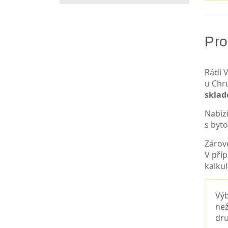
Pro
Rádi V
u Chr
skla
Nabíz
s byt
Zárov
V pří
kalkul
Výb
než
dru