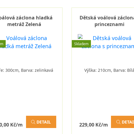
oálová záclona hladká
Dětská voálová záclon
metráž Zelená
princeznami
em
Skladem
ře: 300cm, Barva: zelinkavá
Výška: 210cm, Barva: Bíl
DETAIL
DETAI
0,00 Kč/m
229,00 Kč/m