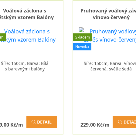
Voálová záclona s
Pruhovaný voálový zá
ětským vzorem Balóny
vínovo-červený
em
Skladem
Novinka
Šíře: 150cm, Barva: Bílá
Šíře: 150cm, Barva: Vínov
s barevnými balóny
červená, světle šedá
DETAIL
DETAI
9,00 Kč/m
229,00 Kč/m