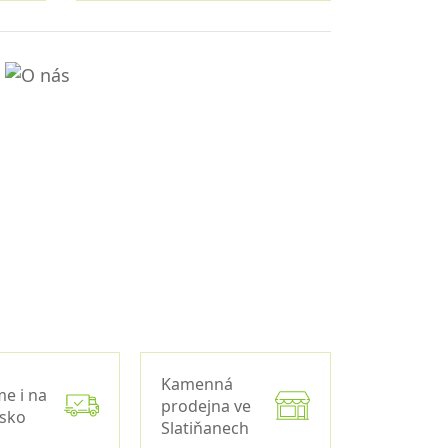
Kamenná
me i na
prodejna ve
nsko
Slatiňanech