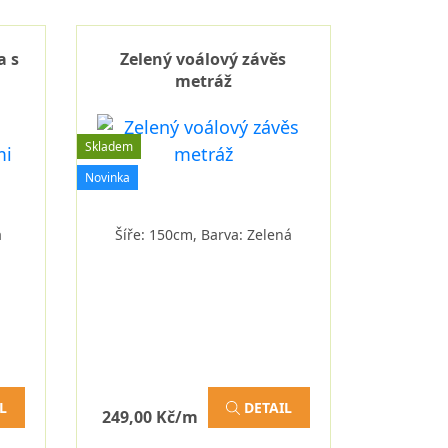
a s
Zelený voálový závěs
metráž
Skladem
Novinka
á
Šíře: 150cm, Barva: Zelená
L
DETAIL
249,00 Kč/m