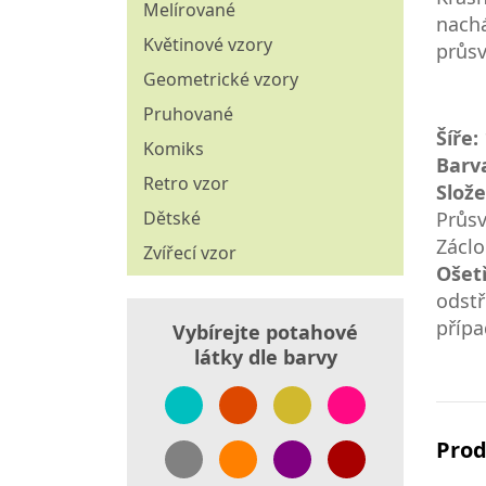
Štoly
Melírované
nachá
Povlečení
Ubrusoviny
Květinové vzory
průsv
Přikrývky
Vánoční dekorační látky
Geometrické vzory
Závěsové látky
Pruhované
Šíře:
Komiks
Barv
Retro vzor
Slože
Průsv
Dětské
Záclo
Zvířecí vzor
Ošet
odstř
přípa
Vybírejte potahové
látky dle barvy
Prod