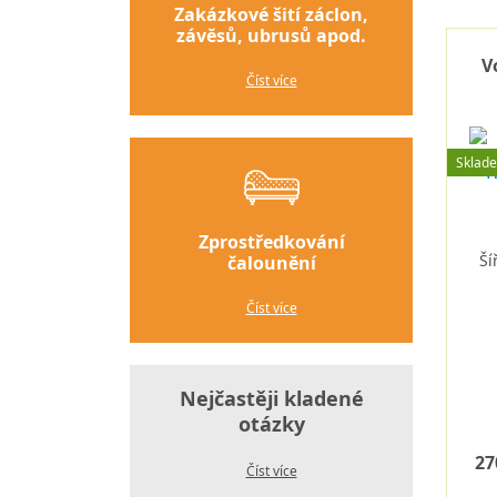
Zakázkové šití záclon,
závěsů, ubrusů apod.
V
Číst více
Sklad
Zprostředkování
Ší
čalounění
Číst více
Nejčastěji kladené
otázky
27
Číst více