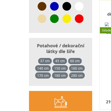
d
Sklad
Potahové / dekorační
látky dle šíře
37 cm
45 cm
60 cm
140 cm
150 cm
160 cm
170 cm
180 cm
280 cm
21