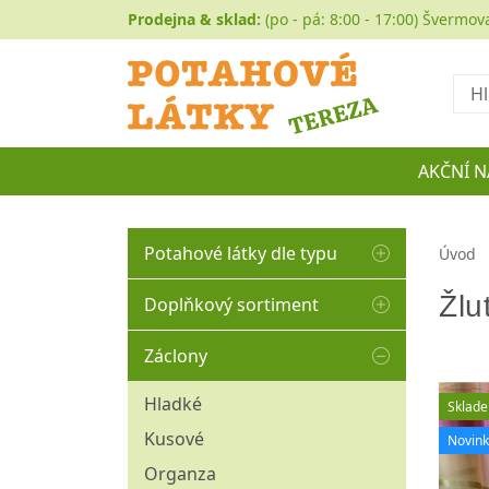
Prodejna & sklad:
(po - pá: 8:00 - 17:00) Švermov
Hled
AKČNÍ N
Potahové látky dle typu
Úvod
Autočalounění
Žlu
Doplňkový sortiment
Buklé
Matracovina
Záclony
Koženka
Molitany
Historické a gobelíny
Hladké
Sklad
Ozdobné borty
Manšestr
Kusové
Novin
Ozdobné střapce
Mikroplyše
Organza
Ozdobné šňůry