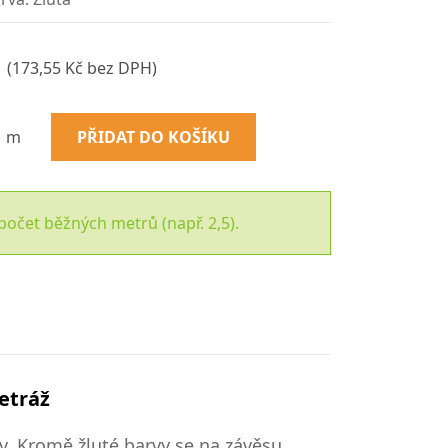
(173,55 Kč bez DPH)
m
PŘIDAT DO KOŠÍKU
počet běžných metrů (např. 2,5).
etráž
ov. Kromě žluté barvy se na závěsu