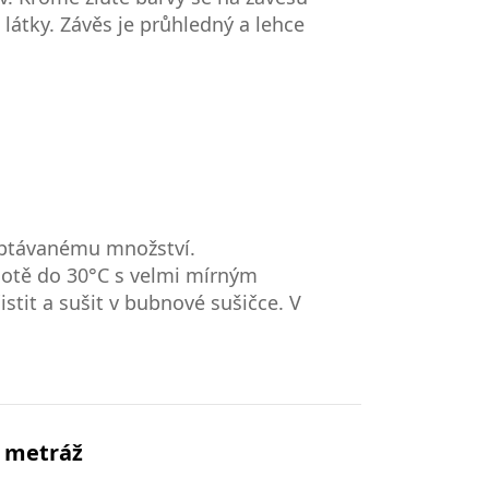
 látky. Závěs je průhledný a lehce
poptávanému množství.
plotě do 30°C s velmi mírným
stit a sušit v bubnové sušičce. V
s metráž