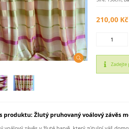
210,00 Kč
Zadejte 
s produktu: Žlutý pruhovaný voálový závěs m
ý voálový závěs v žluté barvě, který zútulní váš dom