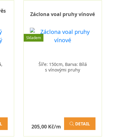
věs
Záclona voal pruhy vínové
Skladem
á,
Šíře: 150cm, Barva: Bílá
s vínovými pruhy
L
DETAIL
205,00 Kč/m