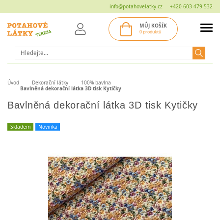
info@potahovelatky.cz
+420 603 479 532
MŮJ KOŠÍK
0 produktů
Hledat
Úvod
Dekorační látky
100% bavlna
Bavlněná dekorační látka 3D tisk Kytičky
Bavlněná dekorační látka 3D tisk Kytičky
Skladem
Novinka