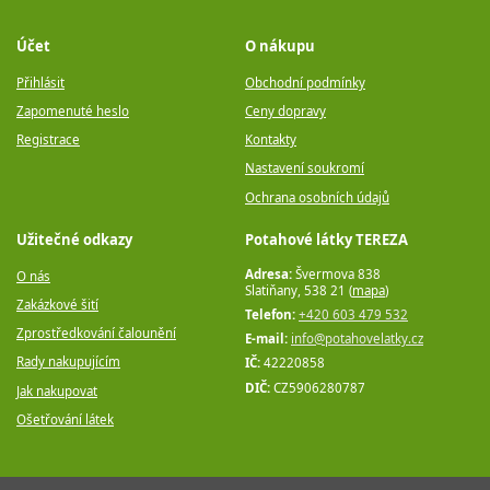
Účet
O nákupu
Přihlásit
Obchodní podmínky
Zapomenuté heslo
Ceny dopravy
Registrace
Kontakty
Nastavení soukromí
Ochrana osobních údajů
Užitečné odkazy
Potahové látky TEREZA
Adresa:
Švermova 838
O nás
Slatiňany, 538 21 (
mapa
)
Zakázkové šití
Telefon:
+420 603 479 532
Zprostředkování čalounění
E-mail:
info@potahovelatky.cz
Rady nakupujícím
IČ:
42220858
DIČ:
CZ5906280787
Jak nakupovat
Ošetřování látek