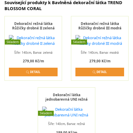
Související produkty k Bavlněná dekorační látka TREND
BLOSSOM CORAL
Dekorační režná látka
Dekorační režná látka
Růžičky drobné II zelená
Růžičky drobné III modrá
Skladem
Skladem
Šíře: 140cm, Barva: zelená
Šíře: 140cm, Barva: modrá
279,00 Kč/m
279,00 Kč/m
DETAIL
DETAIL
Dekorační látka
jednobarevná UNI režná
Skladem
Šíře: 140cm, Barva: režná
189,00 Kč/m