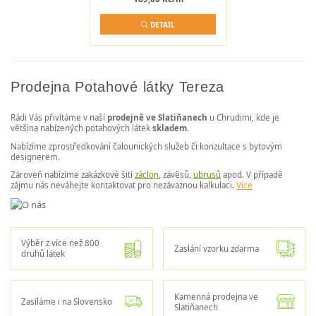
DETAIL
Prodejna Potahové látky Tereza
Rádi Vás přivítáme v naší
prodejně ve Slatiňanech
u Chrudimi, kde je
většina nabízených potahových látek
skladem
.
Nabízíme zprostředkování čalounických služeb či konzultace s bytovým
designerem.
Zároveň nabízíme zakázkové šití
záclon
, závěsů,
ubrusů
apod. V případě
zájmu nás neváhejte kontaktovat pro nezávaznou kalkulaci.
Více
Výběr z více než 800
Zaslání vzorku zdarma
druhů látek
Kamenná prodejna ve
Zasíláme i na Slovensko
Slatiňanech