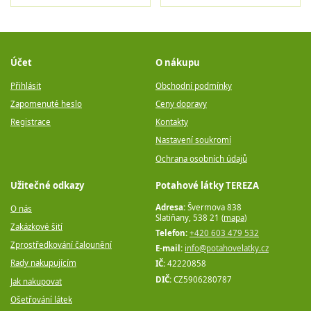
Účet
O nákupu
Přihlásit
Obchodní podmínky
Zapomenuté heslo
Ceny dopravy
Registrace
Kontakty
Nastavení soukromí
Ochrana osobních údajů
Užitečné odkazy
Potahové látky TEREZA
Adresa:
Švermova 838
O nás
Slatiňany, 538 21 (
mapa
)
Zakázkové šití
Telefon:
+420 603 479 532
Zprostředkování čalounění
E-mail:
info@potahovelatky.cz
Rady nakupujícím
IČ:
42220858
DIČ:
CZ5906280787
Jak nakupovat
Ošetřování látek