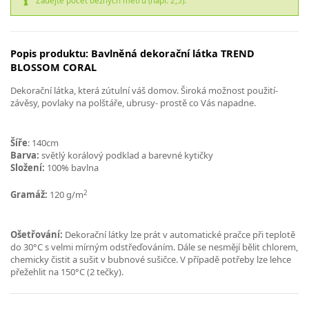
Zadejte počet běžných metrů (např. 2,5).
Popis produktu: Bavlněná dekorační látka TREND
BLOSSOM CORAL
Dekorační látka, která zútulní váš domov. Široká možnost použití-
závěsy, povlaky na polštáře, ubrusy- prostě co Vás napadne.
Šíře
: 140cm
Barva:
světlý korálový podklad a barevné kytičky
Složení:
100% bavlna
2
Gramáž:
120 g/m
Ošetřování:
Dekorační látky lze prát v automatické pračce při teplotě
do 30°C s velmi mírným odstřeďováním. Dále se nesmějí bělit chlorem,
chemicky čistit a sušit v bubnové sušičce. V případě potřeby lze lehce
přežehlit na 150°C (2 tečky).