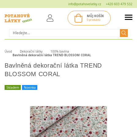
info@potahovelatky.cz
+420 603 479 532
MŮJ KOŠÍK
0 produktů
Hledat
Úvod
Dekorační látky
100% bavlna
Bavlněná dekorační látka TREND BLOSSOM CORAL
Bavlněná dekorační látka TREND
BLOSSOM CORAL
Skladem
Novinka