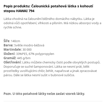
Popis produktu: Čalounická potahová látka s kohoutí
stopou HAWAI 794
Látka vhodná na čalounění běžného domácího nábytku. Látka je
odolná vůči opotřebení, vlhkosti a plísním. Má nízkou absorpci vody a
rychle schne.
Šíře
: 140cm
Barva:
Světle modro-béžová
Martindale:
30 000
Složení:
33%PES, 67% polypropylen
Gramáž:
445 g/bm
Ošetřování:
Látku můžete chemicky čistit podle obvyklých postupů.
Doporučuje se suché šamponování. Látka se nesmí prát, bělit
prostředky uvolňujícími chlór, žehlit, napařovat a jinak zpracovávat
párou. Dále se látka nesmí sušit v bubnové sušičce.
Pozn. U této potahové látky nelze zaslat vzorek látky.