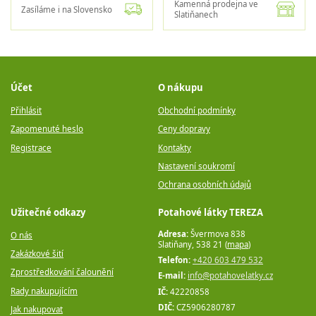
Kamenná prodejna ve
Zasíláme i na Slovensko
Slatiňanech
Účet
O nákupu
Přihlásit
Obchodní podmínky
Zapomenuté heslo
Ceny dopravy
Registrace
Kontakty
Nastavení soukromí
Ochrana osobních údajů
Užitečné odkazy
Potahové látky TEREZA
Adresa:
Švermova 838
O nás
Slatiňany, 538 21 (
mapa
)
Zakázkové šití
Telefon:
+420 603 479 532
Zprostředkování čalounění
E-mail:
info@potahovelatky.cz
Rady nakupujícím
IČ:
42220858
DIČ:
CZ5906280787
Jak nakupovat