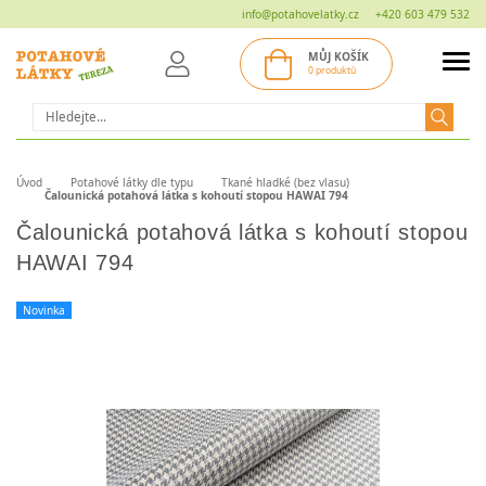
info@potahovelatky.cz
+420 603 479 532
MŮJ KOŠÍK
0 produktů
Hledat
Úvod
Potahové látky dle typu
Tkané hladké (bez vlasu)
Čalounická potahová látka s kohoutí stopou HAWAI 794
Čalounická potahová látka s kohoutí stopou
HAWAI 794
Novinka