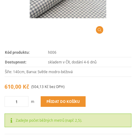
Kód produktu:
h006
Dostupnost:
skladem v ČR, dodání 4-6 dnů
Šíře: 140cm, Barva: Světle modro-béžová
610,00 Kč
(504,13 Kč bez DPH)
PŘIDAT DO KOŠÍKU
m
Zadejte počet běžných metrů (např. 2,5).