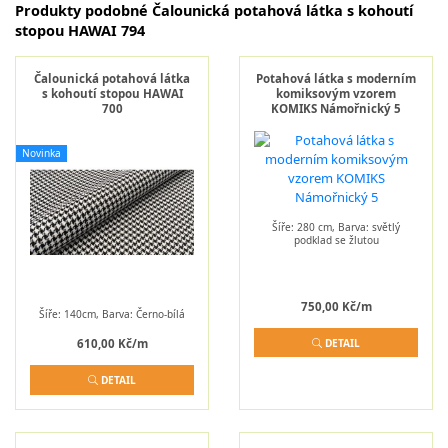
Produkty podobné Čalounická potahová látka s kohoutí
stopou HAWAI 794
Čalounická potahová látka
Potahová látka s moderním
s kohoutí stopou HAWAI
komiksovým vzorem
700
KOMIKS Námořnický 5
Novinka
Šíře: 280 cm, Barva: světlý
podklad se žlutou
750,00 Kč/m
Šíře: 140cm, Barva: Černo-bílá
610,00 Kč/m
DETAIL
DETAIL