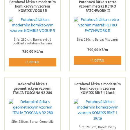
Potahová látka s moderním
Potahová látka s retro
komiksovým vzorem
vzorem metráž RETRO
KOMIKS VOGUE 5
PATCHWORK II
Šíře: 280 cm, Barva: světlý
Šíře: 280cm, Barva: Mix barev
podklad s ostatními barvami
790,00 Kč/m
750,00 Kč/m
DETAIL
DETAIL
Dekorační látka s
Potahová látka s moderním
geometrickým vzorem
komiksovým vzorem
ITALIA TOSCANA 92 280
KOMIKS BIKE 1 žlutá
Šíře: 280cm, Barva: Černo-bílá
Šíře: 280 cm, Barva: světlý