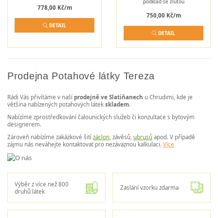
podklad se žlutou
778,00 Kč/m
750,00 Kč/m
DETAIL
DETAIL
Prodejna Potahové látky Tereza
Rádi Vás přivítáme v naší
prodejně ve Slatiňanech
u Chrudimi, kde je
většina nabízených potahových látek
skladem
.
Nabízíme zprostředkování čalounických služeb či konzultace s bytovým
designerem.
Zároveň nabízíme zakázkové šití
záclon
, závěsů,
ubrusů
apod. V případě
zájmu nás neváhejte kontaktovat pro nezávaznou kalkulaci.
Více
Výběr z více než 800
Zaslání vzorku zdarma
druhů látek