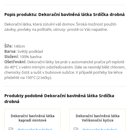
Popis produktu: Dekorační bavlněná látka Srdíčka drobná
Dekorační látka, která zútulní váš domov. Široká možnost použití-
závěsy, povlaky na polštáře, ubrusy- prostě co Vás napadne.
Šíře:
140cm
Barva:
Světlý podklad
Složení:
100% bavlna
Ošetřování:
Dekorační látky lze prát v automatické pračce při teplotě
do 40°C s velmi mírným odstřeďováním. Dále se nesmějí bělit chlorem,
chemicky čistit a sušit v bubnové sušičce. V případě potřeby lze lehce
přežehlit na 150°C (2 tečky).
Produkty podobné Dekorační bavlněná látka Srdíčka
drobná
Dekorační bavlněná látka
Dekorační bavlněná látka
kapradí mintové
Velikonoční kytice