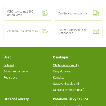
Výběr z více než 800
Zaslání vzorku zdarma
druhů látek
Kamenná prodejna ve
Zasíláme i na Slovensko
Slatiňanech
Účet
O nákupu
Přihlásit
Obchodní podmínky
Zapomenuté heslo
Ceny dopravy
Registrace
Kontakty
Nastavení soukromí
Ochrana osobních údajů
Užitečné odkazy
Potahové látky TEREZA