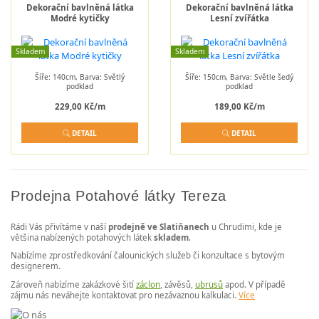
Dekorační bavlněná látka
Dekorační bavlněná látka
Modré kytičky
Lesní zvířátka
Skladem
Skladem
Šíře: 140cm, Barva: Světlý
Šíře: 150cm, Barva: Světle šedý
podklad
podklad
229,00 Kč/m
189,00 Kč/m
DETAIL
DETAIL
Prodejna Potahové látky Tereza
Rádi Vás přivítáme v naší
prodejně ve Slatiňanech
u Chrudimi, kde je
většina nabízených potahových látek
skladem
.
Nabízíme zprostředkování čalounických služeb či konzultace s bytovým
designerem.
Zároveň nabízíme zakázkové šití
záclon
, závěsů,
ubrusů
apod. V případě
zájmu nás neváhejte kontaktovat pro nezávaznou kalkulaci.
Více