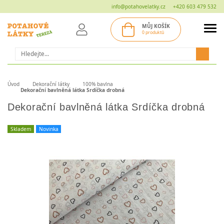
info@potahovelatky.cz
+420 603 479 532
MŮJ KOŠÍK
0 produktů
Hledat
Úvod
Dekorační látky
100% bavlna
Dekorační bavlněná látka Srdíčka drobná
Dekorační bavlněná látka Srdíčka drobná
Skladem
Novinka