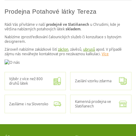
Prodejna Potahové látky Tereza
Rádi Vás přivítáme v naší
prodejně ve Slatiňanech
u Chrudimi, kde je
většina nabízených potahových látek
skladem
.
Nabízíme zprostředkování čalounických služeb či konzultace s bytovým
designerem.
Zároveň nabízíme zakázkové šití
záclon
, závěsů,
ubrusů
apod. V případě
zájmu nás neváhejte kontaktovat pro nezávaznou kalkulaci.
Více
Výběr z více než 800
Zaslání vzorku zdarma
druhů látek
Kamenná prodejna ve
Zasíláme i na Slovensko
Slatiňanech