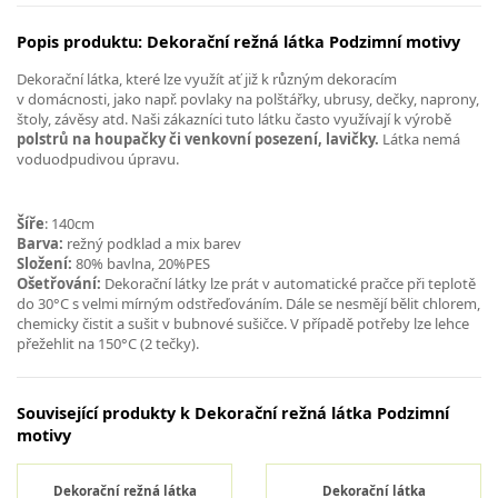
Popis produktu: Dekorační režná látka Podzimní motivy
Dekorační látka, které lze využít ať již k různým dekoracím
v domácnosti, jako např. povlaky na polštářky, ubrusy, dečky, naprony,
štoly, závěsy atd. Naši zákazníci tuto látku často využívají k výrobě
polstrů na houpačky či venkovní posezení, lavičky.
Látka nemá
voduodpudivou úpravu.
Šíře
: 140cm
Barva:
režný podklad a mix barev
Složení:
80% bavlna, 20%PES
Ošetřování:
Dekorační látky lze prát v automatické pračce při teplotě
do 30°C s velmi mírným odstřeďováním. Dále se nesmějí bělit chlorem,
chemicky čistit a sušit v bubnové sušičce. V případě potřeby lze lehce
přežehlit na 150°C (2 tečky).
Související produkty k Dekorační režná látka Podzimní
motivy
Dekorační režná látka
Dekorační látka