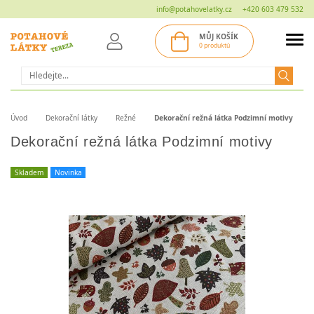
info@potahovelatky.cz
+420 603 479 532
MŮJ KOŠÍK
0 produktů
Hledat
Úvod
Dekorační látky
Režné
Dekorační režná látka Podzimní motivy
Dekorační režná látka Podzimní motivy
Skladem
Novinka