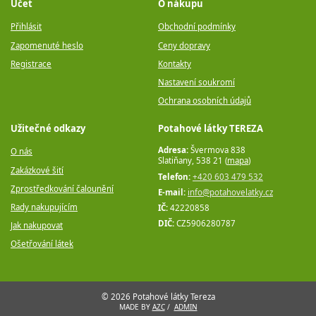
Účet
O nákupu
Přihlásit
Obchodní podmínky
Zapomenuté heslo
Ceny dopravy
Registrace
Kontakty
Nastavení soukromí
Ochrana osobních údajů
Užitečné odkazy
Potahové látky TEREZA
Adresa:
Švermova 838
O nás
Slatiňany, 538 21 (
mapa
)
Zakázkové šití
Telefon:
+420 603 479 532
Zprostředkování čalounění
E-mail:
info@potahovelatky.cz
Rady nakupujícím
IČ:
42220858
DIČ:
CZ5906280787
Jak nakupovat
Ošetřování látek
© 2026 Potahové látky Tereza
MADE BY
AZC
/
ADMIN