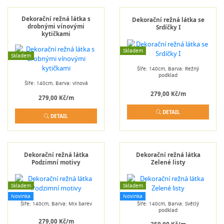
Dekorační režná látka s
Dekorační režná látka se
drobnými vínovými
Srdíčky I
kytičkami
Skladem
Skladem
Šíře: 140cm, Barva: Režný
podklad
Šíře: 140cm, Barva: vínová
279,00 Kč/m
279,00 Kč/m
DETAIL
DETAIL
Dekorační režná látka
Dekorační režná látka
Podzimní motivy
Zelené listy
Skladem
Skladem
Novinka
Novinka
Šíře: 140cm, Barva: Mix barev
Šíře: 140cm, Barva: Světlý
podklad
279,00 Kč/m