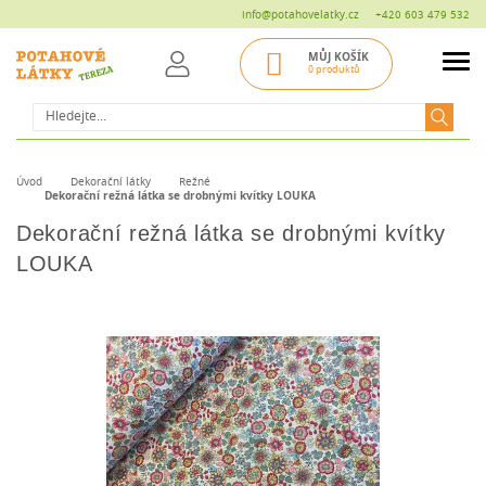
info@potahovelatky.cz
+420 603 479 532
MŮJ KOŠÍK
0 produktů
Hledat
Úvod
Dekorační látky
Režné
Dekorační režná látka se drobnými kvítky LOUKA
Dekorační režná látka se drobnými kvítky
LOUKA