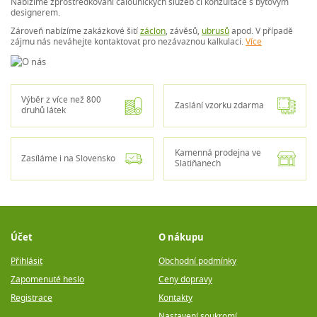
Nabízíme zprostředkování čalounických služeb či konzultace s bytovým
designerem.
Zároveň nabízíme zakázkové šití
záclon
, závěsů,
ubrusů
apod. V případě
zájmu nás neváhejte kontaktovat pro nezávaznou kalkulaci.
Více
Výběr z více než 800
Zaslání vzorku zdarma
druhů látek
Kamenná prodejna ve
Zasíláme i na Slovensko
Slatiňanech
Účet
O nákupu
Přihlásit
Obchodní podmínky
Zapomenuté heslo
Ceny dopravy
Registrace
Kontakty
Nastavení soukromí