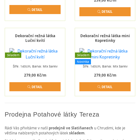
259,00 Kč/m
DETAIL
DETAIL
Dekorační režná látka
Dekorační režná látka mini
Luční kvítí
Kopretinky
Skladem
Skladem
Novinka
Šíře: 140cm, Barva: Mix barev
Šíře: 140cm, Barva: Mix barev
279,00 Kč/m
279,00 Kč/m
DETAIL
DETAIL
Prodejna Potahové látky Tereza
Rádi Vás přivítáme v naší
prodejně ve Slatiňanech
u Chrudimi, kde je
většina nabízených potahových látek
skladem
.