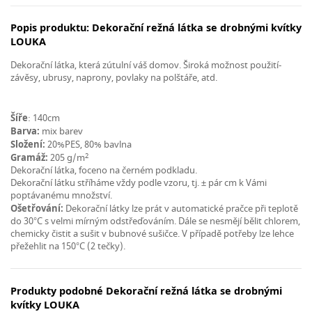
Popis produktu: Dekorační režná látka se drobnými kvítky
LOUKA
Dekorační látka, která zútulní váš domov. Široká možnost použití-
závěsy, ubrusy, naprony, povlaky na polštáře, atd.
Šíře
: 140cm
Barva:
mix barev
Složení:
20%PES, 80% bavlna
2
Gramáž:
205 g/m
Dekorační látka, foceno na černém podkladu.
Dekorační látku stříháme vždy podle vzoru, tj. ± pár cm k Vámi
poptávanému množství.
Ošetřování:
Dekorační látky lze prát v automatické pračce při teplotě
do 30°C s velmi mírným odstřeďováním. Dále se nesmějí bělit chlorem,
chemicky čistit a sušit v bubnové sušičce. V případě potřeby lze lehce
přežehlit na 150°C (2 tečky).
Produkty podobné Dekorační režná látka se drobnými
kvítky LOUKA