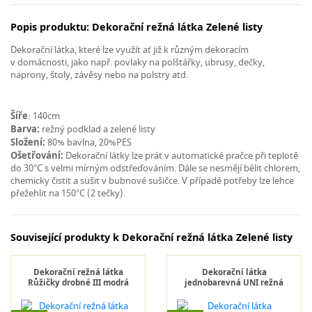
Popis produktu: Dekorační režná látka Zelené listy
Dekorační látka, které lze využít ať již k různým dekoracím
v domácnosti, jako např. povlaky na polštářky, ubrusy, dečky,
naprony, štoly, závěsy nebo na polstry atd.
Šíře
: 140cm
Barva:
režný podklad a zelené listy
Složení:
80% bavlna, 20%PES
Ošetřování:
Dekorační látky lze prát v automatické pračce při teplotě
do 30°C s velmi mírným odstřeďováním. Dále se nesmějí bělit chlorem,
chemicky čistit a sušit v bubnové sušičce. V případě potřeby lze lehce
přežehlit na 150°C (2 tečky).
Související produkty k Dekorační režná látka Zelené listy
Dekorační režná látka
Dekorační látka
Růžičky drobné III modrá
jednobarevná UNI režná