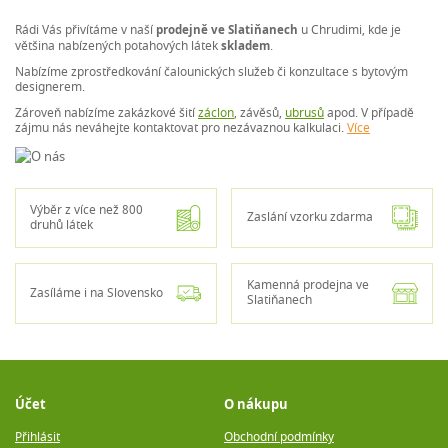
Rádi Vás přivítáme v naší
prodejně ve Slatiňanech
u Chrudimi, kde je
většina nabízených potahových látek
skladem
.
Nabízíme zprostředkování čalounických služeb či konzultace s bytovým
designerem.
Zároveň nabízíme zakázkové šití
záclon
, závěsů,
ubrusů
apod. V případě
zájmu nás neváhejte kontaktovat pro nezávaznou kalkulaci.
Více
Výběr z více než 800
Zaslání vzorku zdarma
druhů látek
Kamenná prodejna ve
Zasíláme i na Slovensko
Slatiňanech
Účet
O nákupu
Přihlásit
Obchodní podmínky