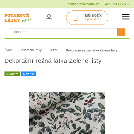
info@potahovelatky.cz
+420 603 479 532
MŮJ KOŠÍK
0 produktů
Hledat
Úvod
Dekorační látky
Režné
Dekorační režná látka Zelené listy
Dekorační režná látka Zelené listy
Skladem
Novinka