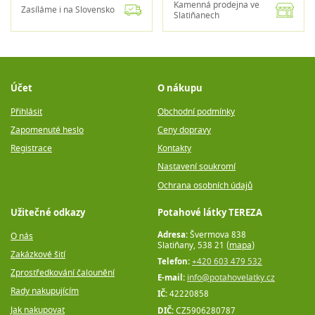
Kamenná prodejna ve
Zasíláme i na Slovensko
Slatiňanech
Účet
O nákupu
Přihlásit
Obchodní podmínky
Zapomenuté heslo
Ceny dopravy
Registrace
Kontakty
Nastavení soukromí
Ochrana osobních údajů
Užitečné odkazy
Potahové látky TEREZA
Adresa:
Švermova 838
O nás
Slatiňany, 538 21 (
mapa
)
Zakázkové šití
Telefon:
+420 603 479 532
Zprostředkování čalounění
E-mail:
info@potahovelatky.cz
Rady nakupujícím
IČ:
42220858
Jak nakupovat
DIČ:
CZ5906280787