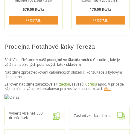
Rozměr: 100 x 200 x 3 cm
Rozměr: 100 x 200 x 0,5 cm
679,00 Kč/ks
170,00 Kč/ks
DETAIL
DETAIL
Prodejna Potahové látky Tereza
Rádi Vás přivítáme v naší
prodejně ve Slatiňanech
u Chrudimi, kde je
většina nabízených potahových látek
skladem
.
Nabízíme zprostředkování čalounických služeb či konzultace s bytovým
designerem.
Zároveň nabízíme zakázkové šití
záclon
, závěsů,
ubrusů
apod. V případě
zájmu nás neváhejte kontaktovat pro nezávaznou kalkulaci.
Více
Výběr z více než 800
Zaslání vzorku zdarma
druhů látek