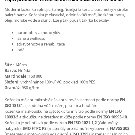
Moderní koženka splňující ta nejpřísnější kritéria a parametry v široké
paletě barev. Koženka je elastická, odolná vůči moči, lidskému potu,
oleji, mořské vodě a slunci. Lze ji tak použít takřka kdekoliv
automobily a motocykly
lázně a wellness
zdravotnictví a rehabilitace
lodě
Šíře
: 140cm
Barva:
Hnědá
Martindale:
150 000
Složení:
vrchní nános 100%PVC, podklad 100%PES
Gramáž:
938 g/bm
Koženka má antimikrobiální a antivirové vlastnosti podle normy
EN
ISO 18184
a je odolná vůči řasám, plísním a houbám.
Koženka má zkoušku na cytotoxicitu in vitro podle normy
EN ISO
10993-5
a zkoušku na dráždivost kůže podle normy
EN ISO 10993-10
.
Koženka je nehořlavá podle norem
EN ISO 1021-1,2
(čalouněný
nábytek),
IMO FTPC P8
(materiály pro námořní vybavení),
FMVSS 302
(materiály v motorových vozidlech) a
ISO 3795
(materiály v silničních