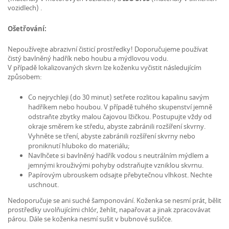
vozidlech) .
Ošetřování:
Nepoužívejte abrazivní čisticí prostředky! Doporučujeme používat
čistý bavlněný hadřík nebo houbu a mýdlovou vodu.
V případě lokalizovaných skvrn lze koženku vyčistit následujícím
způsobem:
Co nejrychleji (do 30 minut) setřete rozlitou kapalinu savým
hadříkem nebo houbou. V případě tuhého skupenství jemně
odstraňte zbytky malou čajovou lžičkou. Postupujte vždy od
okraje směrem ke středu, abyste zabránili rozšíření skvrny.
Vyhněte se tření, abyste zabránili rozšíření skvrny nebo
proniknutí hluboko do materiálu;
Navlhčete si bavlněný hadřík vodou s neutrálním mýdlem a
jemnými krouživými pohyby odstraňujte vzniklou skvrnu.
Papírovým ubrouskem odsajte přebytečnou vlhkost. Nechte
uschnout.
Nedoporučuje se ani suché šamponování. Koženka se nesmí prát, bělit
prostředky uvolňujícími chlór, žehlit, napařovat a jinak zpracovávat
párou. Dále se koženka nesmí sušit v bubnové sušičce.