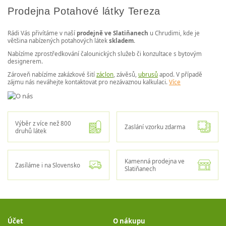
Prodejna Potahové látky Tereza
Rádi Vás přivítáme v naší
prodejně ve Slatiňanech
u Chrudimi, kde je
většina nabízených potahových látek
skladem
.
Nabízíme zprostředkování čalounických služeb či konzultace s bytovým
designerem.
Zároveň nabízíme zakázkové šití
záclon
, závěsů,
ubrusů
apod. V případě
zájmu nás neváhejte kontaktovat pro nezávaznou kalkulaci.
Více
Výběr z více než 800
Zaslání vzorku zdarma
druhů látek
Kamenná prodejna ve
Zasíláme i na Slovensko
Slatiňanech
Účet
O nákupu