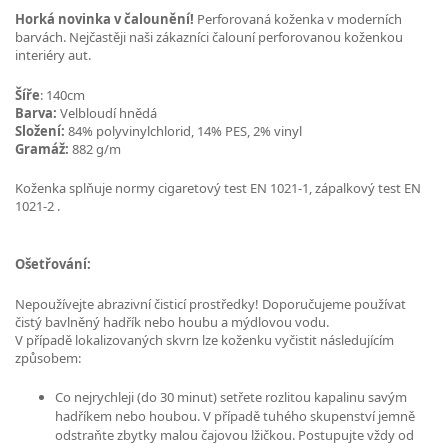
Horká novinka v čalounění!
Perforovaná koženka v moderních
barvách. Nejčastěji naši zákazníci čalouní perforovanou koženkou
interiéry aut.
Šíře
: 140cm
Barva:
Velbloudí hnědá
Složení:
84% polyvinylchlorid, 14% PES, 2% vinyl
Gramáž:
882 g/m
Koženka splňuje normy cigaretový test EN 1021-1, zápalkový test EN
1021-2 .
Ošetřování:
Nepoužívejte abrazivní čisticí prostředky! Doporučujeme používat
čistý bavlněný hadřík nebo houbu a mýdlovou vodu.
V případě lokalizovaných skvrn lze koženku vyčistit následujícím
způsobem:
Co nejrychleji (do 30 minut) setřete rozlitou kapalinu savým
hadříkem nebo houbou. V případě tuhého skupenství jemně
odstraňte zbytky malou čajovou lžičkou. Postupujte vždy od