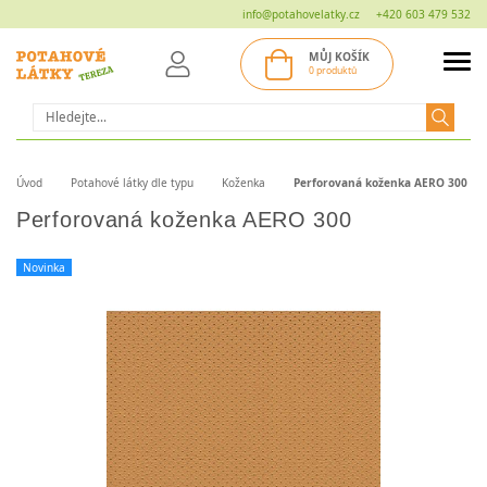
info@potahovelatky.cz
+420 603 479 532
MŮJ KOŠÍK
0 produktů
Hledat
Úvod
Potahové látky dle typu
Koženka
Perforovaná koženka AERO 300
Perforovaná koženka AERO 300
Novinka