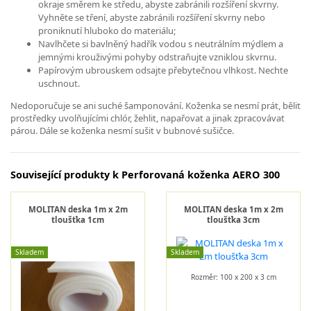
okraje směrem ke středu, abyste zabránili rozšíření skvrny.
Vyhněte se tření, abyste zabránili rozšíření skvrny nebo
proniknutí hluboko do materiálu;
Navlhčete si bavlněný hadřík vodou s neutrálním mýdlem a
jemnými krouživými pohyby odstraňujte vzniklou skvrnu.
Papírovým ubrouskem odsajte přebytečnou vlhkost. Nechte
uschnout.
Nedoporučuje se ani suché šamponování. Koženka se nesmí prát, bělit
prostředky uvolňujícími chlór, žehlit, napařovat a jinak zpracovávat
párou. Dále se koženka nesmí sušit v bubnové sušičce.
Související produkty k Perforovaná koženka AERO 300
MOLITAN deska 1m x 2m
MOLITAN deska 1m x 2m
tloušťka 1cm
tloušťka 3cm
Skladem
Skladem
Rozměr: 100 x 200 x 3 cm