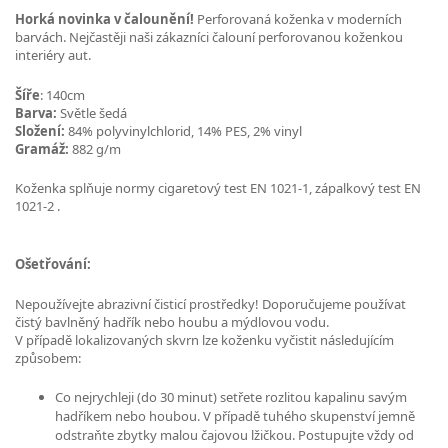
Horká novinka v čalounění!
Perforovaná koženka v moderních
barvách. Nejčastěji naši zákazníci čalouní perforovanou koženkou
interiéry aut.
Šíře
: 140cm
Barva:
Světle šedá
Složení:
84% polyvinylchlorid, 14% PES, 2% vinyl
Gramáž:
882 g/m
Koženka splňuje normy cigaretový test EN 1021-1, zápalkový test EN
1021-2 .
Ošetřování:
Nepoužívejte abrazivní čisticí prostředky! Doporučujeme používat
čistý bavlněný hadřík nebo houbu a mýdlovou vodu.
V případě lokalizovaných skvrn lze koženku vyčistit následujícím
způsobem:
Co nejrychleji (do 30 minut) setřete rozlitou kapalinu savým
hadříkem nebo houbou. V případě tuhého skupenství jemně
odstraňte zbytky malou čajovou lžičkou. Postupujte vždy od