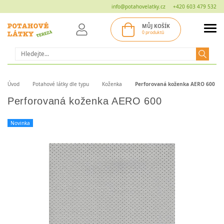
info@potahovelatky.cz
+420 603 479 532
MŮJ KOŠÍK
0 produktů
Hledat
Úvod
Potahové látky dle typu
Koženka
Perforovaná koženka AERO 600
Perforovaná koženka AERO 600
Novinka