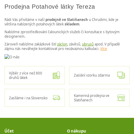
Prodejna Potahové látky Tereza
Rádi Vás přivítáme v naší
prodejně ve Slatiňanech
u Chrudimi, kde je
většina nabízených potahových látek
skladem
.
Nabízíme zprostředkování čalounických služeb či konzultace s bytovým
designerem.
Zároveň nabízíme zakázkové šití
záclon
, závěsů,
ubrusů
apod. V případě
zájmu nás neváhejte kontaktovat pro nezávaznou kalkulaci.
Více
Výběr z více než 800
Zaslání vzorku zdarma
druhů látek
Kamenná prodejna ve
Zasíláme i na Slovensko
Slatiňanech
Účet
O nákupu