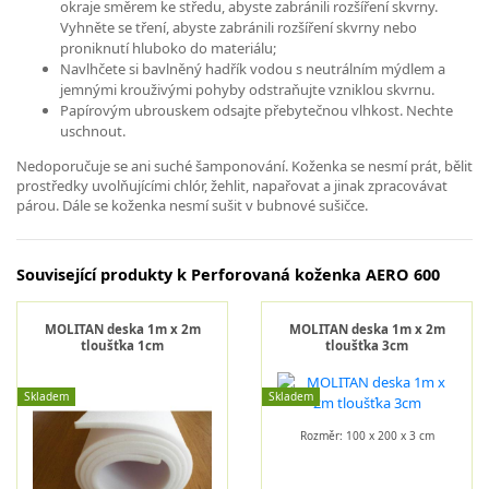
okraje směrem ke středu, abyste zabránili rozšíření skvrny.
Vyhněte se tření, abyste zabránili rozšíření skvrny nebo
proniknutí hluboko do materiálu;
Navlhčete si bavlněný hadřík vodou s neutrálním mýdlem a
jemnými krouživými pohyby odstraňujte vzniklou skvrnu.
Papírovým ubrouskem odsajte přebytečnou vlhkost. Nechte
uschnout.
Nedoporučuje se ani suché šamponování. Koženka se nesmí prát, bělit
prostředky uvolňujícími chlór, žehlit, napařovat a jinak zpracovávat
párou. Dále se koženka nesmí sušit v bubnové sušičce.
Související produkty k Perforovaná koženka AERO 600
MOLITAN deska 1m x 2m
MOLITAN deska 1m x 2m
tloušťka 1cm
tloušťka 3cm
Skladem
Skladem
Rozměr: 100 x 200 x 3 cm