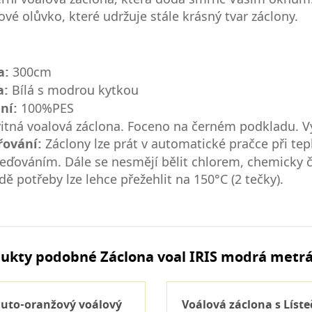
ové olůvko, které udržuje stále krásný tvar záclony.
a:
300cm
a:
Bílá s modrou kytkou
ní:
100%PES
itná voalová záclona. Foceno na černém podkladu. V
řování:
Záclony lze prát v automatické pračce při te
eďováním. Dále se nesmějí bělit chlorem, chemicky či
dě potřeby lze lehce přežehlit na 150°C (2 tečky).
ukty podobné Záclona voal IRIS modrá metr
luto-oranžový voálový
Voálová záclona s Líste