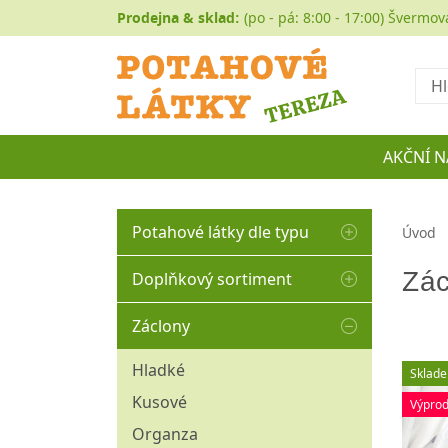
Prodejna & sklad:
(po - pá: 8:00 - 17:00) Švermov
Hled
AKČNÍ N
Potahové látky dle typu
Úvod
Autočalounění
Zác
Doplňkový sortiment
Buklé
Matracovina
Záclony
Koženka
Molitany
Historické a gobelíny
Hladké
Sklad
Ozdobné borty
Manšestr
Kusové
Výprod
Ozdobné střapce
Mikroplyše
Organza
Ozdobné šňůry