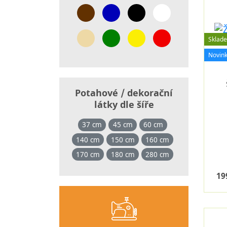
Sklad
Novin
Potahové / dekorační
látky dle šíře
37 cm
45 cm
60 cm
140 cm
150 cm
160 cm
170 cm
180 cm
280 cm
19