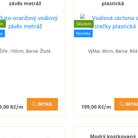
závěs metráž
plastická
em
Skladem
ka
Novinka
Šíře: 150cm, Barva: Žlutá
Výška: 90cm, Barva: Bílá
DETAIL
DETAI
9,00 Kč/m
199,00 Kč/m
Modrý kostkovaný