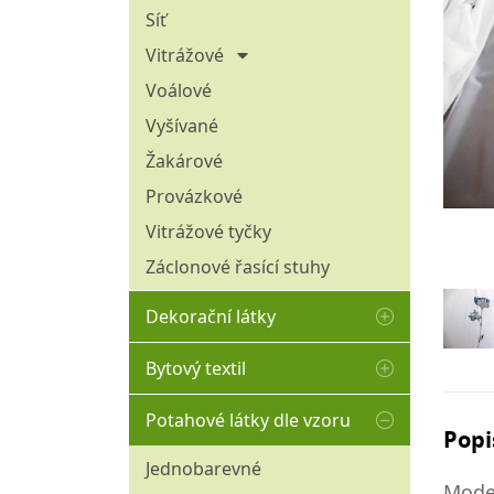
Omyvatelné - aqua clean
Síť
Pružné
Vitrážové
Přírodní
30 cm
Voálové
45 cm
Tištěné
Vyšívané
50 - 60 cm
Tkané hladké (bez vlasu)
Žakárové
70 - 120 cm
Tkané plyše
Provázkové
Umělá kožešina
Vitrážové tyčky
Venkovní (nepromokavé)
Záclonové řasící stuhy
Žinylkové
Dekorační látky
100% bavlna
Bytový textil
Blackout
Matracový chránič
Potahové látky dle vzoru
Režné
Popi
Polštáře
Sýpkovina
Jednobarevné
Povlaky na polštáře
Moder