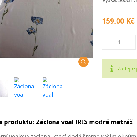
Výška: 300cm, 
159,00 Kč
Zadejte 
s produktu: Záclona voal IRIS modrá metráž
ní voalová záclona, která dodá šmrnc Vašim oknům