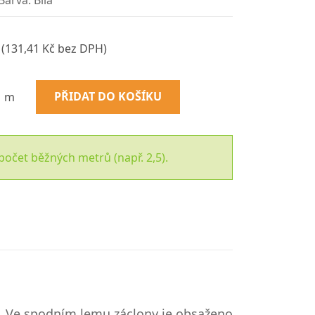
Barva: Bílá
(131,41 Kč bez DPH)
PŘIDAT DO KOŠÍKU
m
počet běžných metrů (např. 2,5).
. Ve spodním lemu záclony je obsaženo