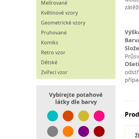
Štoly
Melírované
Povlečení
zátěž
Ubrusoviny
Květinové vzory
Přikrývky
Vánoční dekorační látky
Geometrické vzory
Výšk
Závěsové látky
Pruhované
Barv
Komiks
Slože
Retro vzor
Průsv
Dětské
Ošet
odstř
Zvířecí vzor
přípa
Vybírejte potahové
látky dle barvy
Prod
Ž