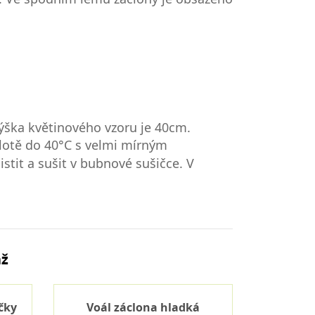
ýška květinového vzoru je 40cm.
plotě do 40°C s velmi mírným
stit a sušit v bubnové sušičce. V
áž
čky
Voál záclona hladká