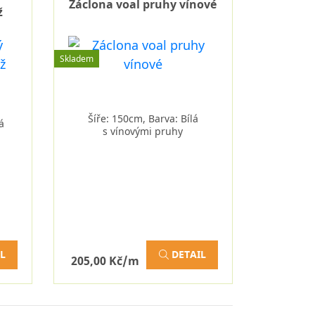
Záclona voal pruhy vínové
ž
Skladem
Šíře: 150cm, Barva: Bílá
á
s vínovými pruhy
L
DETAIL
205,00 Kč/m