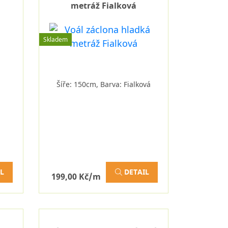
metráž Fialková
Skladem
Šíře: 150cm, Barva: Fialková
L
DETAIL
199,00 Kč/m