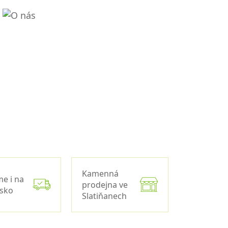
Kamenná
me i na
prodejna ve
nsko
Slatiňanech