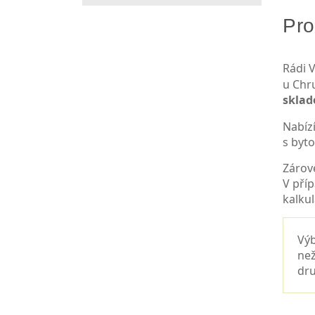
Pro
Rádi V
u Chr
skla
Nabíz
s byt
Zárov
V pří
kalkul
Výb
než
dru