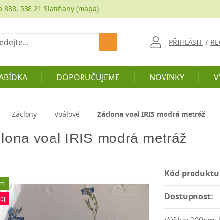
a 838, 538 21 Slatiňany (
mapa
)
at
PŘIHLÁSIT
/
RE
ABÍDKA
DOPORUČUJEME
NOVINKY
V
Záclony
Voálové
Záclona voal IRIS modrá metráž
lona voal IRIS modrá metráž
Kód produktu
em
Dostupnost:
ej