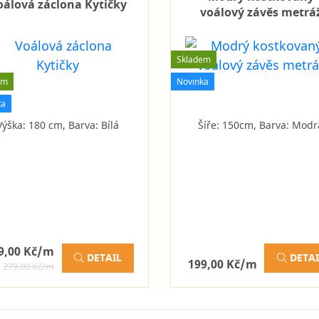
oálová záclona Kytičky
voálový závěs metrá
Skladem
em
Novinka
ka
Výška: 180 cm, Barva: Bílá
Šíře: 150cm, Barva: Modr
9,00 Kč/m
DETAIL
DETAI
199,00 Kč/m
279,00 Kč/m