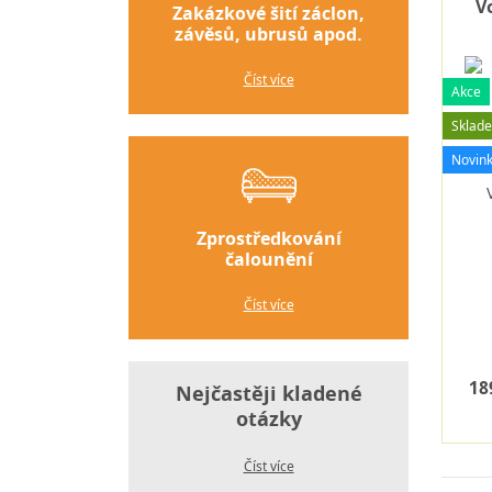
V
Zakázkové šití záclon,
závěsů, ubrusů apod.
Číst více
Akce
Sklad
Novin
Zprostředkování
čalounění
Číst více
18
Nejčastěji kladené
otázky
Číst více