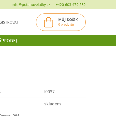
info@potahovelatky.cz
+420 603 479 532
MŮJ KOŠÍK
GISTROVAT
0 produktů
ÝPRODEJ
:
l0037
skladem