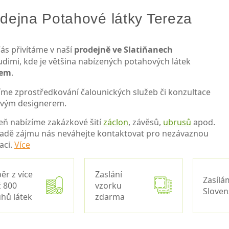
dejna Potahové látky Tereza
ás přivítáme v naší
prodejně ve Slatiňanech
udimi, kde je většina nabízených potahových látek
dem
.
íme zprostředkování čalounických služeb či konzultace
ovým designerem.
eň nabízíme zakázkové šití
záclon
, závěsů,
ubrusů
apod.
padě zájmu nás neváhejte kontaktovat pro nezávaznou
aci.
Více
ěr z více
Zaslání
Zasílá
 800
vzorku
Slove
hů látek
zdarma