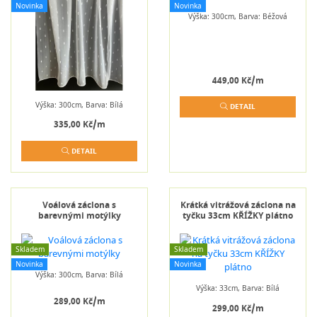
Novinka
Novinka
Výška: 300cm, Barva: Béžová
449,00 Kč/m
Výška: 300cm, Barva: Bílá
DETAIL
335,00 Kč/m
DETAIL
Voálová záclona s
Krátká vitrážová záclona na
barevnými motýlky
tyčku 33cm KŘÍŽKY plátno
Skladem
Skladem
Novinka
Novinka
Výška: 300cm, Barva: Bílá
Výška: 33cm, Barva: Bílá
289,00 Kč/m
299,00 Kč/m