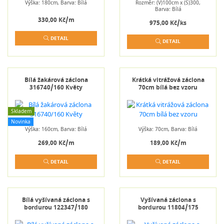
Výška: 180cm, Barva: Bílá
Rozměr: (V)100cm x (Š)300,
Barva: Bílá
330,00 Kč/m
975,00 Kč/ks
DETAIL
DETAIL
Bílá žakárová záclona
Krátká vitrážová záclona
316740/160 Květy
70cm bílá bez vzoru
Skladem
Novinka
Výška: 160cm, Barva: Bílá
Výška: 70cm, Barva: Bílá
269,00 Kč/m
189,00 Kč/m
DETAIL
DETAIL
Bílá vyšívaná záclona s
Vyšívaná záclona s
bordurou 122347/180
bordurou 11804/175