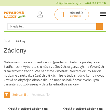
info@potahovelatky.cz
+420 603 479 532
MŮJ KOŠÍK
0 produktů
Hledat
Úvod
Záclony
Záclony
Nabízíme široký sortiment záclon (především tedy na prodejně ve
Slatiňanech). Vyberete si u nás z voálových, organzových, síťovaných
či žakárových záclon. Vše nabízíme v metráži. Některé druhy záclon
nabízíme v několika různých výškách, lze je tedy snadno kombinovat-
krátká na obyčejné okno a dlouhá např. na balkónové dveře. Tyto
varianty jsou zobrazeny v detailu jednotlivé záclony.
Zobrazit filtr
Resetovat filtr
Krátká vitrážová záclona na
Krátká vitrážová záclona na