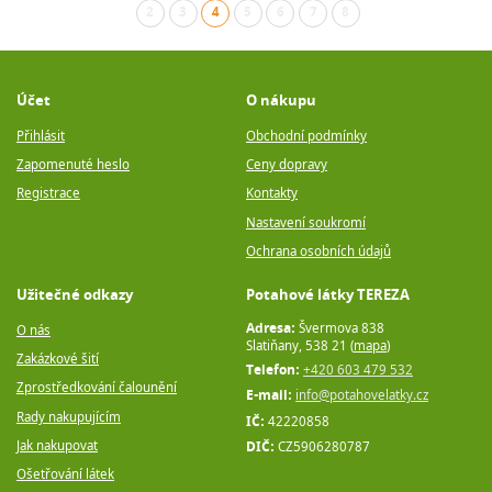
2
3
4
5
6
7
8
(aktuální)
Účet
O nákupu
Přihlásit
Obchodní podmínky
Zapomenuté heslo
Ceny dopravy
Registrace
Kontakty
Nastavení soukromí
Ochrana osobních údajů
Užitečné odkazy
Potahové látky TEREZA
Adresa:
Švermova 838
O nás
Slatiňany, 538 21 (
mapa
)
Zakázkové šití
Telefon:
+420 603 479 532
Zprostředkování čalounění
E-mail:
info@potahovelatky.cz
Rady nakupujícím
IČ:
42220858
Jak nakupovat
DIČ:
CZ5906280787
Ošetřování látek