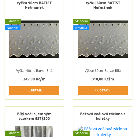
tyčku 90cm BATIST
tyčku 60cm BATIST
Heřmánek
Heřmánek
Skladem
Skladem
Novinka
Novinka
Výška: 90cm, Barva: Bílá
Výška: 60cm, Barva: Bílá
349,00 Kč/m
310,00 Kč/m
DETAIL
DETAIL
Bílý voál s jemným
Béžová voálová záclona s
vzorkem 637/300
kolečky
Skladem
Skladem