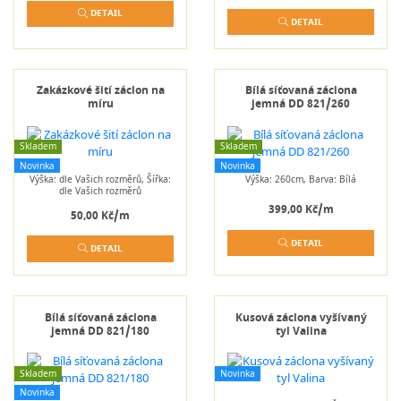
DETAIL
DETAIL
Zakázkové šití záclon na
Bílá síťovaná záclona
míru
jemná DD 821/260
Skladem
Skladem
Novinka
Novinka
Výška: dle Vašich rozměrů, Šířka:
Výška: 260cm, Barva: Bílá
dle Vašich rozměrů
399,00 Kč/m
50,00 Kč/m
DETAIL
DETAIL
Bílá síťovaná záclona
Kusová záclona vyšívaný
jemná DD 821/180
tyl Valina
Skladem
Novinka
Novinka